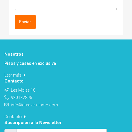
Enviar
Nosotros
Pisos y casas en exclusiva
Leer más
Contacto
Les Moles 18
930132896
info@areazeroinmo.com
Contacto
Suscripción a la Newsletter