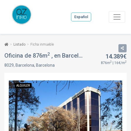
Español
Listado
Ficha inmueble
2
Oficina de 876m
, en Barcelona, Eixample, Barcelona
14.389€
2
2
876m
| 16€/m
8029, Barcelona, Barcelona
ALQUILER