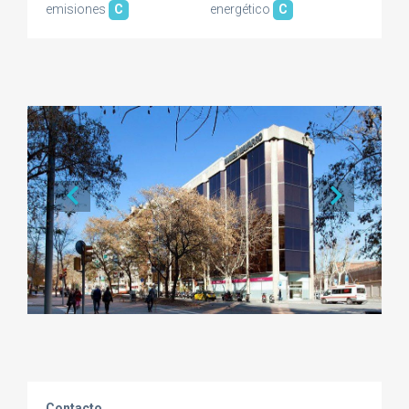
emisiones
C
energético
C
Contacto