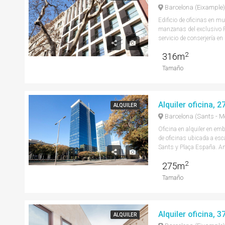
Barcelona (Eixample)
Edificio de oficinas en 
manzanas del exclusivo P
servicio de conserjería en
2
316m
Tamaño
Alquiler oficina, 
ALQUILER
Barcelona (Sants - Mo
Oficina en alquiler en em
de oficinas ubicada a es
Sants y Plaça España. Amp
2
275m
Tamaño
Alquiler oficina, 
ALQUILER