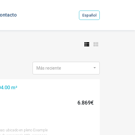
ontacto
Español
Más reciente
404.00 m²
6.869€
cinas ubicado en pleno Eixample