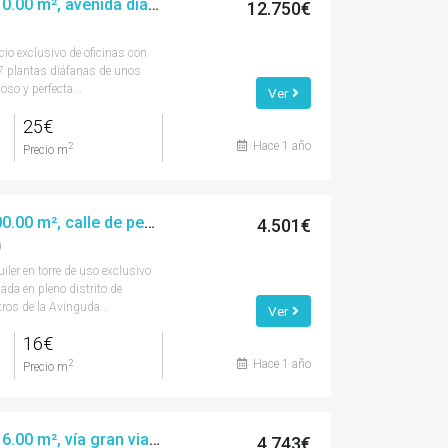
Alquiler oficina, 510.00 m², avenida diagonal
12.750€
icio exclusivo de oficinas con
 7 plantas diáfanas de unos
so y perfecta...
Ver
25€
Hace 1 año
2
Precio m
Alquiler oficina, 300.00 m², calle de pedro i pons
4.501€
)
iler en torre de uso exclusivo
cada en pleno distrito de
ros de la Avinguda...
Ver
16€
Hace 1 año
2
Precio m
Alquiler oficina, 316.00 m², vía gran via de les corts catalanes
4.743€