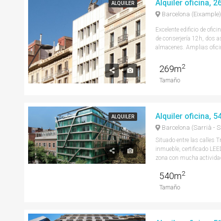
Alquiler oficina, 
ALQUILER
Barcelona (Eixample)
Excelente edificio de ofic
de conserjería 12h, dos a
almacenes. Amplias oficin
2
269m
Tamaño
ALQUILER
Barcelona (Sarrià - S
Situado entre las calles 
inmueble, certificado LE
zona con mucha actividad
2
540m
Tamaño