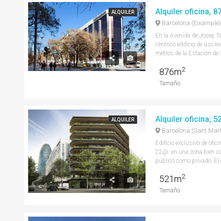
Alquiler oficina, 
ALQUILER
Barcelona (Eixample)
En la Avenida de Josep Ta
céntrico edificio de uso e
metros de la Estación de S
2
876m
Tamaño
Alquiler oficina, 
ALQUILER
Barcelona (Sant Mart
Edificio exclusivo de ofici
22@. en una zona bien c
público como privado. El e
2
521m
Tamaño