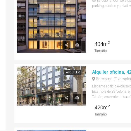
de Barcelona. Con servici
parking público y privativo
2
404m
Tamaño
Alquiler oficina, 
ALQUILER
Barcelona (Eixample)
Elegante edificio exclusiv
Eixample de Barcelona, en
Tetuán, excelente ubicación
2
420m
Tamaño