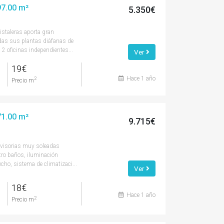
297.00 m²
5.350€
istaleras aporta gran
das sus plantas diáfanas de
2 oficinas independientes...
Ver
19€
Hace 1 año
2
Precio m
571.00 m²
9.715€
ivisorias muy soleadas
ro baños, iluminación
echo, sistema de climatizaci...
Ver
18€
Hace 1 año
2
Precio m