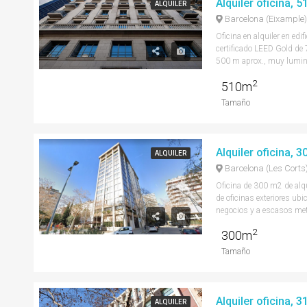
ALQUILER
Barcelona (Eixample)
Oficina en alquiler en edif
certificado LEED Gold de
500 m aprox., muy lumino
2
510m
Tamaño
ALQUILER
Barcelona (Les Corts
Oficina de 300 m2 de alqu
de oficinas exteriores ubi
negocios y a escasos met
2
300m
Tamaño
ALQUILER