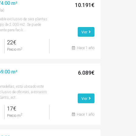
474.00 m²
10.191€
la)
eble exclusivo de seis plantas
tipo de 2.000 m2. Se puede
nte para facili...
Ver
22€
Hace 1 año
2
Precio m
369.00 m²
6.089€
rradellas, está ubicado este
xclusivo de oficinas, a escasos
ants, act...
Ver
17€
Hace 1 año
2
Precio m