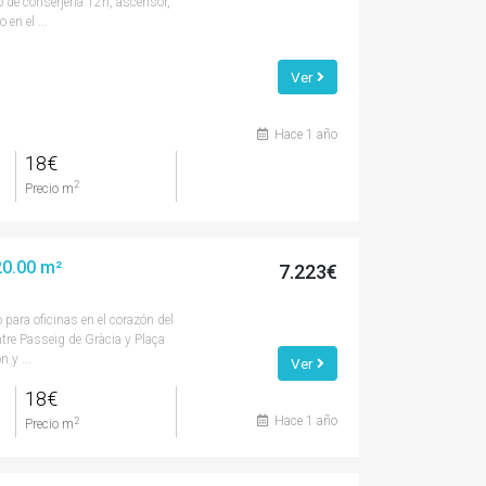
o de conserjería 12h, ascensor,
 en el ...
Ver
Hace 1 año
18€
2
Precio m
420.00 m²
7.223€
o para oficinas en el corazón del
tre Passeig de Gràcia y Plaça
 y ...
Ver
18€
Hace 1 año
2
Precio m