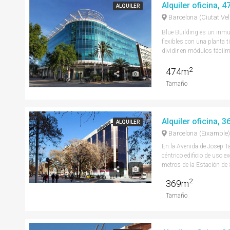
Alquiler oficina, 
ALQUILER
Barcelona (Ciutat Vel
Blue Building es un inmu
flexibles con una planta 
dividir en módulos fácilme
2
474m
Tamaño
Alquiler oficina, 
ALQUILER
Barcelona (Eixample)
En la Avenida de Josep Ta
céntrico edificio de uso e
metros de la Estación de S
2
369m
Tamaño