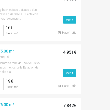
muy buen estado ubicado a dos
asseig de Gràcia. Cuenta con
 horario comerc...
Ver
16€
Hace 1 año
2
Precio m
275.00 m²
4.951€
ntjuïc)
blemática torre de uso exclusivo
casos metros de la Estación de
lia pla...
Ver
19€
Hace 1 año
2
Precio m
376.00 m²
7.842€