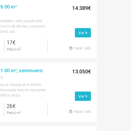
876.00 m²
14.389€
rradellas, está ubicado este
xclusivo de oficinas, a escasos
ants, act...
Ver
17€
Hace 1 año
2
Precio m
521.00 m², seminuevo
13.050€
í)
nas en situado en el distrito
omunicada tanto en transporte
dificio dispo...
Ver
26€
Hace 1 año
2
Precio m