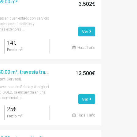
269.00 m²
3.502€
inas en buen estado con servicio
scensores, trasteros y
as exteriores ...
Ver
14€
Hace 1 año
2
Precio m
Alquiler oficina, 540.00 m², travesía travessera de gràcia
13.500€
ant Gervasi)
Travessera de Gràcia y Amigó, el
ED GOLD, se encuentra en una
 comercial, p...
Ver
25€
Hace 1 año
2
Precio m