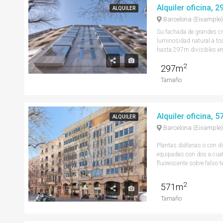
Alquiler oficina, 
ALQUILER
Barcelona (Eixample)
Su fachada de grandes cr
luminosidad natural a to
hasta 297m divisibles en 
2
297m
Tamaño
Alquiler oficina, 
ALQUILER
Barcelona (Eixample)
Plantas diáfanas o con d
equipadas con dos a cuat
fluorescente sobre falso t
2
571m
Tamaño