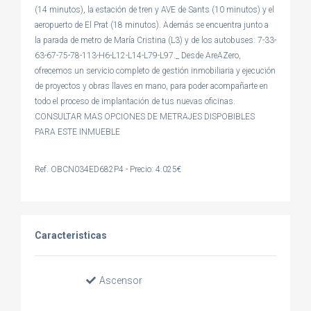
(14 minutos), la estación de tren y AVE de Sants (10 minutos) y el
aeropuerto de El Prat (18 minutos). Además se encuentra junto a
la parada de metro de María Cristina (L3) y de los autobuses: 7-33-
63-67-75-78-113-H6-L12-L14-L79-L97._ Desde AreAZero,
ofrecemos un servicio completo de gestión inmobiliaria y ejecución
de proyectos y obras llaves en mano, para poder acompañarte en
todo el proceso de implantación de tus nuevas oficinas.
CONSULTAR MAS OPCIONES DE METRAJES DISPOBIBLES
PARA ESTE INMUEBLE
Ref. OBCN034ED682P4 - Precio: 4.025€
Caracteristicas
Ascensor