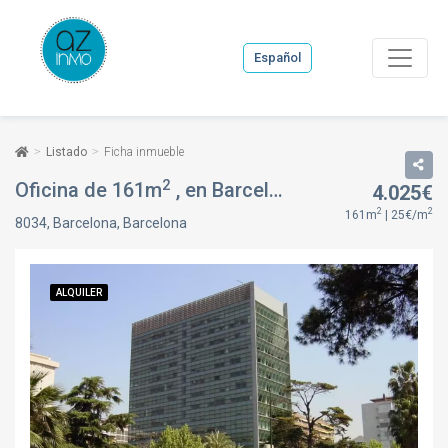
Español
Listado
Ficha inmueble
2
Oficina de 161m
, en Barcelona, Les Corts, Barcelona
4.025€
2
2
161m
| 25€/m
8034, Barcelona, Barcelona
ALQUILER